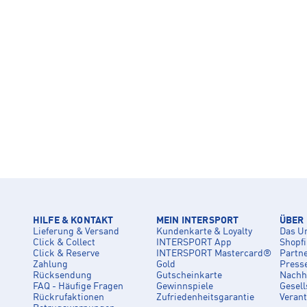
HILFE & KONTAKT
MEIN INTERSPORT
ÜBER
Lieferung & Versand
Kundenkarte & Loyalty
Das U
Click & Collect
INTERSPORT App
Shopf
Click & Reserve
INTERSPORT Mastercard®
Partn
Zahlung
Gold
Press
Rücksendung
Gutscheinkarte
Nachha
FAQ - Häufige Fragen
Gewinnspiele
Gesell
Rückrufaktionen
Zufriedenheitsgarantie
Veran