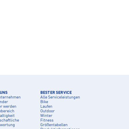
 UNS
BESTER SERVICE
nternehmen
Alle Serviceleistungen
inder
Bike
er werden
Laufen
ebereich
Outdoor
ltigkeit
Winter
schaftliche
Fitness
twortung
Größentabellen