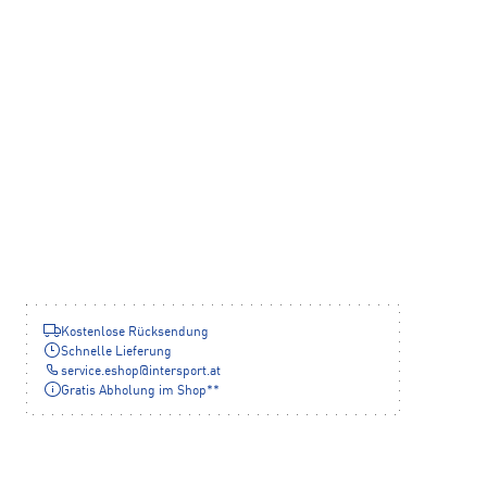
Kostenlose Rücksendung
Schnelle Lieferung
service.eshop
@
intersport.at
Gratis Abholung im Shop**