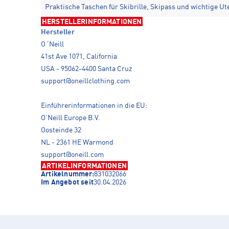
Praktische Taschen für Skibrille, Skipass und wichtige Ut
HERSTELLERINFORMATIONEN
Hersteller
O´Neill
41st Ave 1071, California
USA - 95062-4400 Santa Cruz
support@oneillclothing.com
Einführerinformationen in die EU:
O’Neill Europe B.V.
Oosteinde 32
NL - 2361 HE Warmond
support@oneill.com
ARTIKELINFORMATIONEN
Artikelnummer:
831032066
Im Angebot seit
30.04.2026