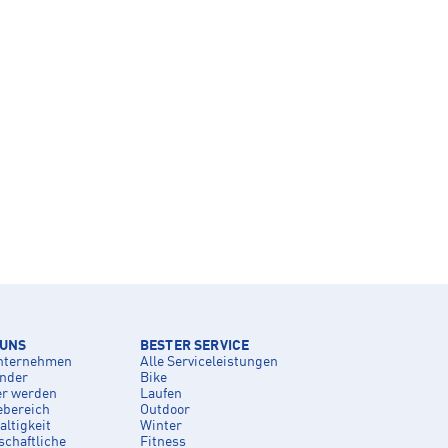
 UNS
BESTER SERVICE
nternehmen
Alle Serviceleistungen
inder
Bike
er werden
Laufen
ebereich
Outdoor
ltigkeit
Winter
schaftliche
Fitness