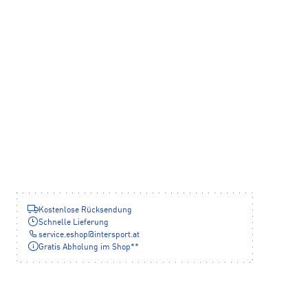
Kostenlose Rücksendung
Schnelle Lieferung
service.eshop
@
intersport.at
Gratis Abholung im Shop**