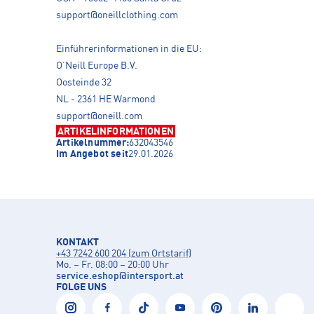
support@oneillclothing.com
Einführerinformationen in die EU:
O’Neill Europe B.V.
Oosteinde 32
NL - 2361 HE Warmond
support@oneill.com
ARTIKELINFORMATIONEN
Artikelnummer:
632043546
Im Angebot seit
29.01.2026
KONTAKT
+43 7242 600 204 (zum Ortstarif)
Mo. – Fr. 08:00 – 20:00 Uhr
service.eshop
@
intersport.at
FOLGE UNS