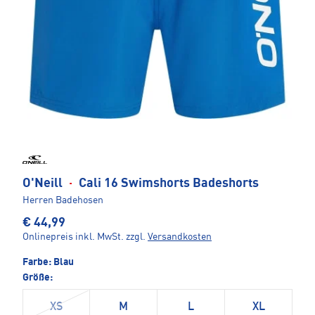
O'Neill
·
Cali 16 Swimshorts Badeshorts
Herren Badehosen
€ 44,99
Onlinepreis inkl. MwSt.
zzgl.
Versandkosten
Farbe:
Blau
Größe:
XS
M
L
XL