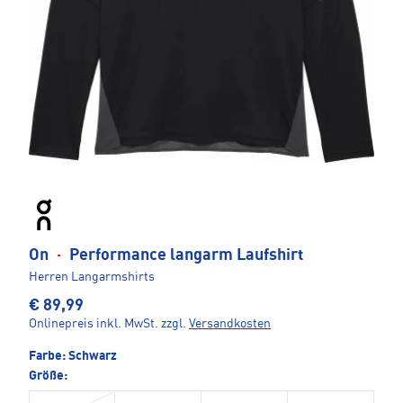
On
·
Performance langarm Laufshirt
Herren Langarmshirts
€ 89,99
Onlinepreis inkl. MwSt.
zzgl.
Versandkosten
Farbe:
Schwarz
Größe: