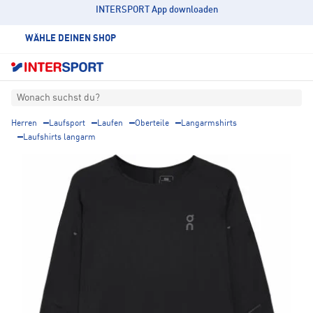
INTERSPORT App downloaden
WÄHLE DEINEN SHOP
Wonach suchst du?
Herren
Laufsport
Laufen
Oberteile
Langarmshirts
Laufshirts langarm