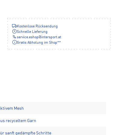
Kostenlose Rücksendung
Schnelle Lieferung
service.eshop
@
intersport.at
Gratis Abholung im Shop**
ktivem Mesh
aus recyceltem Garn
r sanft gedämpfte Schritte