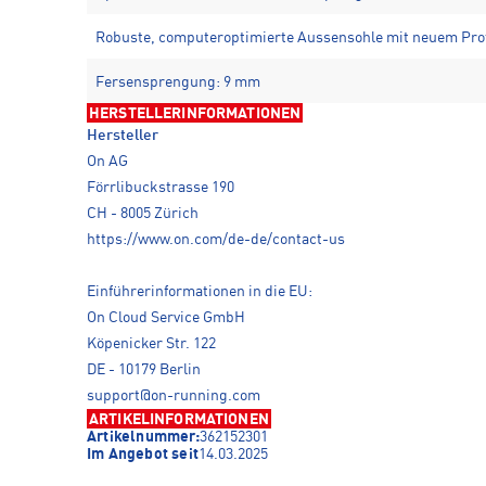
Robuste, computeroptimierte Aussensohle mit neuem Prof
Fersensprengung: 9 mm
HERSTELLERINFORMATIONEN
Hersteller
On AG
Förrlibuckstrasse 190
CH - 8005 Zürich
https://www.on.com/de-de/contact-us
Einführerinformationen in die EU:
On Cloud Service GmbH
Köpenicker Str. 122
DE - 10179 Berlin
support@on-running.com
ARTIKELINFORMATIONEN
Artikelnummer:
362152301
Im Angebot seit
14.03.2025