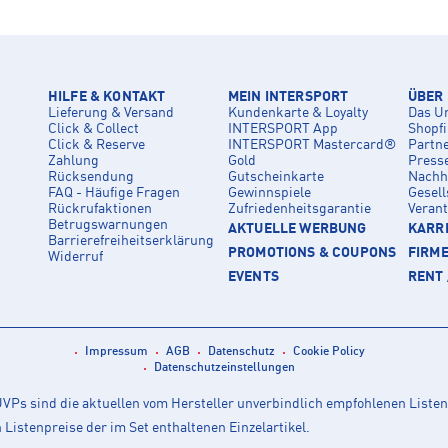
HILFE & KONTAKT
MEIN INTERSPORT
ÜBER
Lieferung & Versand
Kundenkarte & Loyalty
Das U
Click & Collect
INTERSPORT App
Shopf
Click & Reserve
INTERSPORT Mastercard®
Partn
Zahlung
Gold
Press
Rücksendung
Gutscheinkarte
Nachha
FAQ - Häufige Fragen
Gewinnspiele
Gesell
Rückrufaktionen
Zufriedenheitsgarantie
Veran
Betrugswarnungen
AKTUELLE WERBUNG
KARRI
Barrierefreiheitserklärung
PROMOTIONS & COUPONS
FIRM
Widerruf
EVENTS
RENT 
Impressum
AGB
Datenschutz
Cookie Policy
Datenschutzeinstellungen
Ps sind die aktuellen vom Hersteller unverbindlich empfohlenen Listen
istenpreise der im Set enthaltenen Einzelartikel.