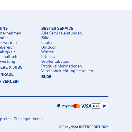
 UNS
BESTER SERVICE
nternehmen
Alle Serviceleistungen
inder
Bike
er werden
Laufen
ebereich
Outdoor
ltigkeit
Winter
schaftliche
Fitness
twortung
Größentabellen
Produktinformationen
ERE & JOBS
Vereinsbekleidung bestellen
ENRADL
BLOG
/ VERLEIH
preise. Die angeführten
© Copyright INTERSPORT 2026