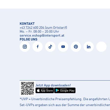
KONTAKT
+43 7242 600 204 (zum Ortstarif)
Mo. – Fr. 08:00 – 20:00 Uhr
service.eshop
@
intersport.at
FOLGE UNS
Jetzt App downloaden!
Laden im
Jetzt bei
App Store
Google Play
*UVP = Unverbindliche Preisempfehlung. Die angeführten UV
Set-UVPs ergeben sich aus der Summe der unverbindlichen L