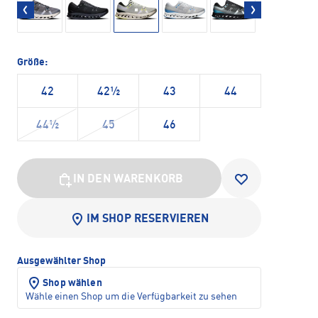
Größe:
42
42½
43
44
44½
45
46
IN DEN WARENKORB
IM SHOP RESERVIEREN
Ausgewählter Shop
Shop wählen
Wähle einen Shop um die Verfügbarkeit zu sehen