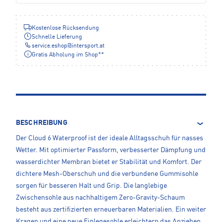
Kostenlose Rücksendung
Schnelle Lieferung
service.eshop
@
intersport.at
Gratis Abholung im Shop**
BESCHREIBUNG
Der Cloud 6 Waterproof ist der ideale Alltagsschuh für nasses
Wetter. Mit optimierter Passform, verbesserter Dämpfung und
wasserdichter Membran bietet er Stabilität und Komfort. Der
dichtere Mesh-Oberschuh und die verbundene Gummisohle
sorgen für besseren Halt und Grip. Die langlebige
Zwischensohle aus nachhaltigem Zero-Gravity-Schaum
besteht aus zertifizierten erneuerbaren Materialien. Ein weiter
Kragen und eine neue Einlegesohle erleichtern das Anziehen,