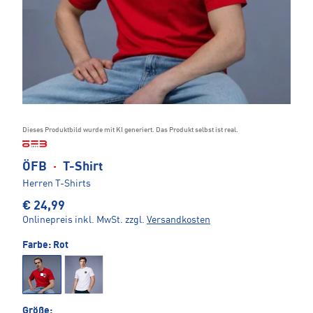
T
Dieses Produktbild wurde mit KI generiert. Das Produkt selbst ist real.
K
I
-
G
E
N
E
R
I
E
R
ÖFB
·
T-Shirt
Herren T-Shirts
€ 24,99
Onlinepreis inkl. MwSt.
zzgl.
Versandkosten
Farbe:
Rot
Größe: