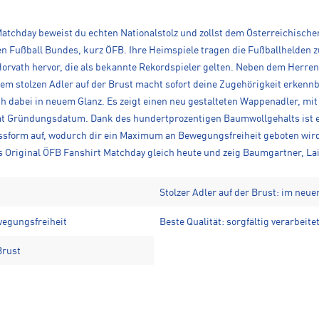
atchday beweist du echten Nationalstolz und zollst dem Österreichische
en Fußball Bundes, kurz ÖFB. Ihre Heimspiele tragen die Fußballhelden
Horvath hervor, die als bekannte Rekordspieler gelten. Neben dem Herr
m stolzen Adler auf der Brust macht sofort deine Zugehörigkeit erkenn
 dabei in neuem Glanz. Es zeigt einen neu gestalteten Wappenadler, mit 1
amt Gründungsdatum. Dank des hundertprozentigen Baumwollgehalts ist e
Passform auf, wodurch dir ein Maximum an Bewegungsfreiheit geboten wird
s Original ÖFB Fanshirt Matchday gleich heute und zeig Baumgartner, L
Stolzer Adler auf der Brust: im neue
wegungsfreiheit
Beste Qualität: sorgfältig verarbeit
Brust