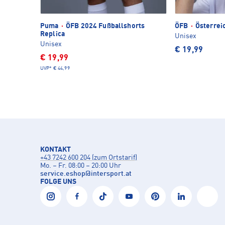
Puma
·
ÖFB 2024 Fußballshorts
ÖFB
·
Österrei
Replica
Unisex
Unisex
€ 19,99
€ 19,99
UVP*
€ 44,99
KONTAKT
+43 7242 600 204 (zum Ortstarif)
Mo. – Fr. 08:00 – 20:00 Uhr
service.eshop
@
intersport.at
FOLGE UNS