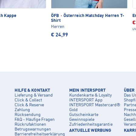
ch Kappe
ÖFB
·
Österreich Matchday Herren T-
E
Shirt
€
Herren
UV
€ 24,99
HILFE & KONTAKT
MEIN INTERSPORT
ÜBER
Lieferung & Versand
Kundenkarte & Loyalty
Das U
Click & Collect
INTERSPORT App
Shopf
Click & Reserve
INTERSPORT Mastercard®
Partn
Zahlung
Gold
Press
Rücksendung
Gutscheinkarte
Nachha
FAQ - Häufige Fragen
Gewinnspiele
Gesell
Rückrufaktionen
Zufriedenheitsgarantie
Veran
Betrugswarnungen
AKTUELLE WERBUNG
KARRI
Barrierefreiheitserklärung