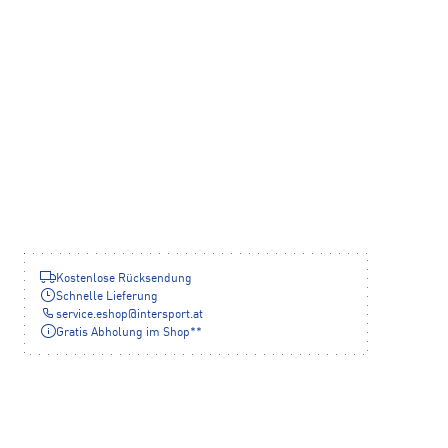
Kostenlose Rücksendung
Schnelle Lieferung
service.eshop
@
intersport.at
Gratis Abholung im Shop**