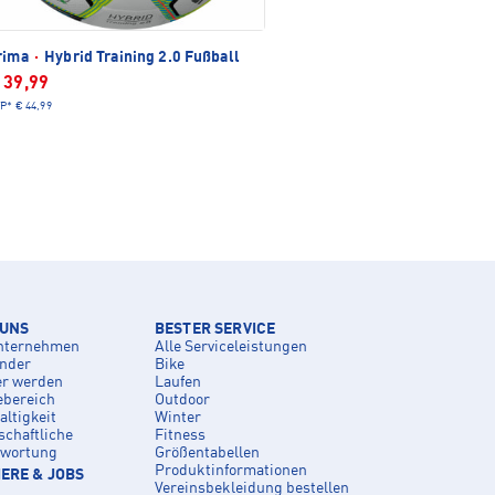
rima
·
Hybrid Training 2.0 Fußball
 39,99
P*
€ 44,99
 UNS
BESTER SERVICE
nternehmen
Alle Serviceleistungen
inder
Bike
er werden
Laufen
ebereich
Outdoor
ltigkeit
Winter
schaftliche
Fitness
twortung
Größentabellen
Produktinformationen
ERE & JOBS
Vereinsbekleidung bestellen