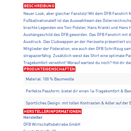
BESCHREIBUNG
Neuer Look, aber gleicher Fanstolz! Mit dem ÖFB Fanshirt M
Fußballnationalelf ist das Auswahlteam des Österreichisch
brachte Legenden wie Toni Polster, Hans Krankl und Hans 
Aushängeschild des ÖFB geworden. Das ÖFB Fanshirt mit de
Ausdruck. Das Clubwappen an der Herzseite präsentiert sich
Mitglieder der Föderation, wie auch den ÖFB Schriftzug s
strapazierfähig. Zusätzlich weist das Shirt eine optimale 
Tragekomfort verwöhnt! Worauf wartest du noch? Hol dir da
PRODUKTEIGENSCHAFTEN
Material: 100 % Baumwolle
Perfekte Passform: bietet dir einen 1a-Tragekomfort & Be
Sportliches Design: mit tollen Kontrasten & Adler auf der 
HERSTELLERINFORMATIONEN
Hersteller
ÖFB Wirtschaftsbetriebe GmbH