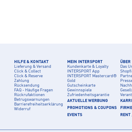
HILFE & KONTAKT
MEIN INTERSPORT
ÜBER
Lieferung & Versand
Kundenkarte & Loyalty
Das U
Click & Collect
INTERSPORT App
Shopf
Click & Reserve
INTERSPORT Mastercard®
Partn
Zahlung
Gold
Press
Rücksendung
Gutscheinkarte
Nachha
FAQ - Häufige Fragen
Gewinnspiele
Gesell
Rückrufaktionen
Zufriedenheitsgarantie
Veran
Betrugswarnungen
AKTUELLE WERBUNG
KARRI
Barrierefreiheitserklärung
PROMOTIONS & COUPONS
FIRM
Widerruf
EVENTS
RENT 