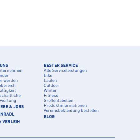
 UNS
BESTER SERVICE
nternehmen
Alle Serviceleistungen
inder
Bike
er werden
Laufen
ebereich
Outdoor
ltigkeit
Winter
schaftliche
Fitness
twortung
Größentabellen
Produktinformationen
ERE & JOBS
Vereinsbekleidung bestellen
ENRADL
BLOG
/ VERLEIH