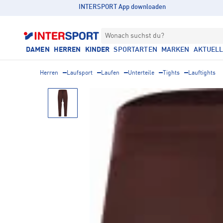
INTERSPORT App downloaden
Wonach suchst du?
DAMEN
HERREN
KINDER
SPORTARTEN
MARKEN
AKTUEL
Herren
Laufsport
Laufen
Unterteile
Tights
Lauftights