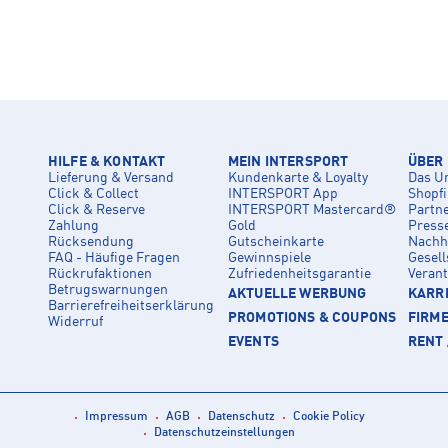
HILFE & KONTAKT
MEIN INTERSPORT
ÜBER
Lieferung & Versand
Kundenkarte & Loyalty
Das U
Click & Collect
INTERSPORT App
Shopf
Click & Reserve
INTERSPORT Mastercard®
Partn
Zahlung
Gold
Press
Rücksendung
Gutscheinkarte
Nachha
FAQ - Häufige Fragen
Gewinnspiele
Gesell
Rückrufaktionen
Zufriedenheitsgarantie
Veran
Betrugswarnungen
AKTUELLE WERBUNG
KARRI
Barrierefreiheitserklärung
PROMOTIONS & COUPONS
FIRM
Widerruf
EVENTS
RENT 
Impressum
AGB
Datenschutz
Cookie Policy
Datenschutzeinstellungen