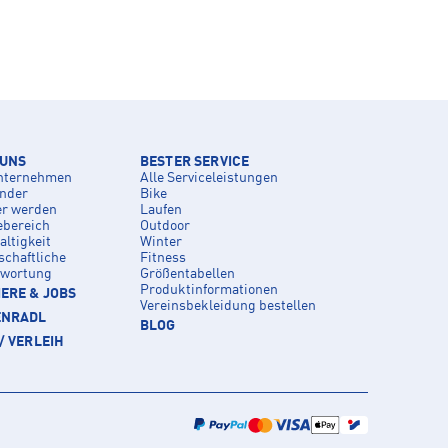
 UNS
BESTER SERVICE
nternehmen
Alle Serviceleistungen
inder
Bike
er werden
Laufen
ebereich
Outdoor
ltigkeit
Winter
schaftliche
Fitness
twortung
Größentabellen
Produktinformationen
ERE & JOBS
Vereinsbekleidung bestellen
ENRADL
BLOG
/ VERLEIH