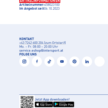
ARTIKELINFORMATIONEN
Artikelnummer:
458023100
Im Angebot seit
06.10.2023
KONTAKT
+43 7242 600 204 (zum Ortstarif)
Mo. – Fr. 08:00 – 20:00 Uhr
service.eshop
@
intersport.at
FOLGE UNS
Jetzt App downloaden!
Laden im
Jetzt bei
App Store
Google Play