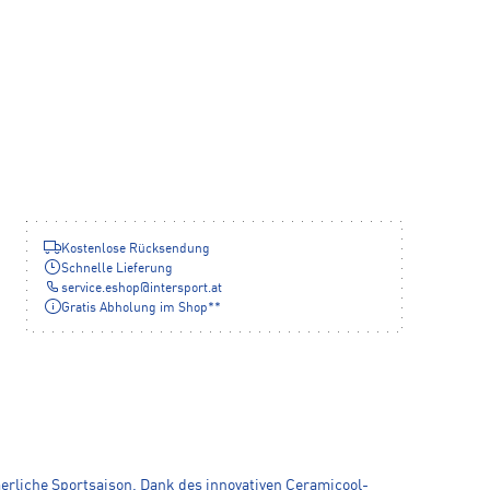
Kostenlose Rücksendung
Schnelle Lieferung
service.eshop
@
intersport.at
Gratis Abholung im Shop**
erliche Sportsaison. Dank des innovativen Ceramicool-