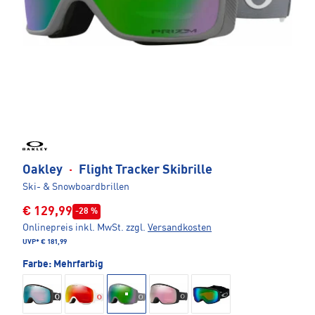
Oakley
·
Flight Tracker Skibrille
Ski- & Snowboardbrillen
€ 129,99
-28 %
Onlinepreis inkl. MwSt.
zzgl.
Versandkosten
UVP*
€ 181,99
Farbe:
Mehrfarbig