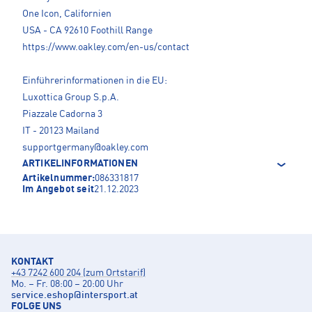
One Icon, Californien
USA - CA 92610 Foothill Range
https://www.oakley.com/en-us/contact
Einführerinformationen in die EU:
Luxottica Group S.p.A.
Piazzale Cadorna 3
IT - 20123 Mailand
supportgermany@oakley.com
ARTIKELINFORMATIONEN
Artikelnummer:
086331817
Im Angebot seit
21.12.2023
KONTAKT
+43 7242 600 204 (zum Ortstarif)
Mo. – Fr. 08:00 – 20:00 Uhr
service.eshop
@
intersport.at
FOLGE UNS