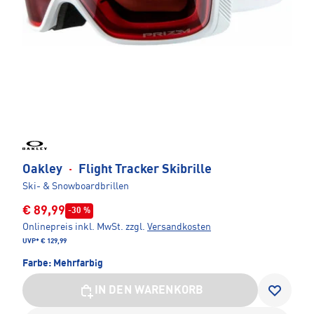
Oakley
·
Flight Tracker Skibrille
Ski- & Snowboardbrillen
€ 89,99
-30 %
Onlinepreis inkl. MwSt.
zzgl.
Versandkosten
UVP*
€ 129,99
Farbe:
Mehrfarbig
IN DEN WARENKORB