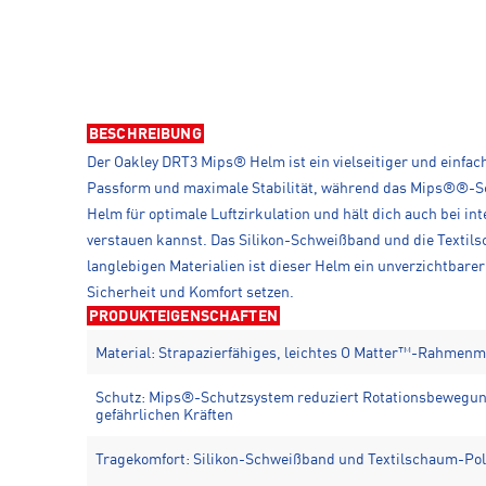
BESCHREIBUNG
Der Oakley DRT3 Mips® Helm ist ein vielseitiger und einfac
Passform und maximale Stabilität, während das Mips®®-Schu
Helm für optimale Luftzirkulation und hält dich auch bei in
verstauen kannst. Das Silikon-Schweißband und die Textil
langlebigen Materialien ist dieser Helm ein unverzichtbarer 
Sicherheit und Komfort setzen.
PRODUKTEIGENSCHAFTEN
Material: Strapazierfähiges, leichtes O Matter™-Rahmenm
Schutz: Mips®-Schutzsystem reduziert Rotationsbewegung
gefährlichen Kräften
Tragekomfort: Silikon-Schweißband und Textilschaum-Pol