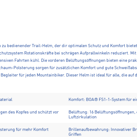
h zu bedienender Trail-Helm, der dir optimalen Schutz und Komfort bietet
tzsystem Rotationskräfte bei schrägen Aufprallwinkeln reduziert. Mit 1
tensiven Fahrten kühl. Die vorderen Belüftungsöffnungen bieten eine prakt
schaum-Polsterung sorgen für zusätzlichen Komfort und gute Schweißabs
Begleiter für jeden Mountainbiker. Dieser Helm ist ideal für alle, die au
aterial
Komfort: BOA® FS1-1-System für ein
en des Kopfes und schützt vor
Belüftung: 16 Belüftungsöffnungen, e
Luftzirkulation
sterung für mehr Komfort
Brillenaufbewahrung: Innovativer
Griffen