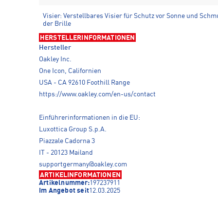
Visier: Verstellbares Visier für Schutz vor Sonne und Sc
der Brille
HERSTELLERINFORMATIONEN
Hersteller
Oakley Inc.
One Icon, Californien
USA - CA 92610 Foothill Range
https://www.oakley.com/en-us/contact
Einführerinformationen in die EU:
Luxottica Group S.p.A.
Piazzale Cadorna 3
IT - 20123 Mailand
supportgermany@oakley.com
ARTIKELINFORMATIONEN
Artikelnummer:
197237911
Im Angebot seit
12.03.2025