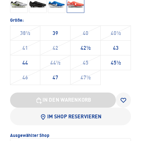
Größe:
38½
39
40
40½
41
42
42½
43
44
44½
45
45½
46
47
47½
IN DEN WARENKORB
IM SHOP RESERVIEREN
Ausgewählter Shop