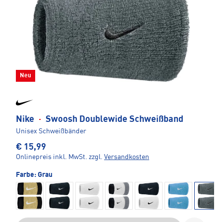
Neu
Nike
·
Swoosh Doublewide Schweißband
Unisex Schweißbänder
€ 15,99
Onlinepreis inkl. MwSt.
zzgl.
Versandkosten
Farbe:
Grau