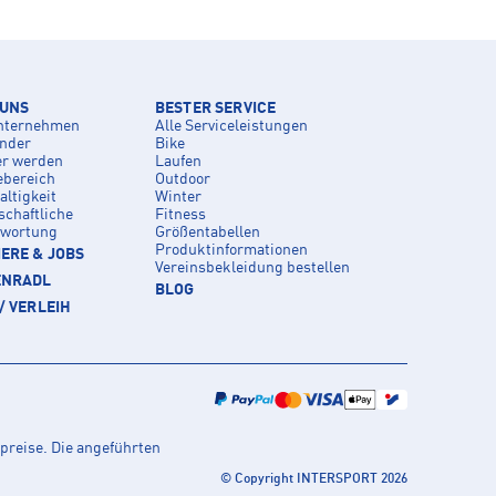
 UNS
BESTER SERVICE
nternehmen
Alle Serviceleistungen
inder
Bike
er werden
Laufen
ebereich
Outdoor
ltigkeit
Winter
schaftliche
Fitness
twortung
Größentabellen
Produktinformationen
ERE & JOBS
Vereinsbekleidung bestellen
ENRADL
BLOG
/ VERLEIH
preise. Die angeführten
© Copyright INTERSPORT 2026