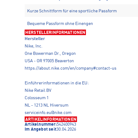
Kurze Schnittform für eine sportliche Passform
Bequeme Passform ohne Einengen
HERSTELLERINFORMATIONEN
Hersteller
Nike, Inc.
One Bowerman Dr., Oregon
USA - OR 97005 Beaverton
https://about.nike.com/en/company#contact-us
Einführerinformationen in die EU:
Nike Retail BV
Colosseum 1
NL - 1213 NL Hiversum
serviceinfo.eu@nike.com
ARTIKELINFORMATIONEN
Artikelnummer:
542400943
Im Angebot seit
30.04.2026