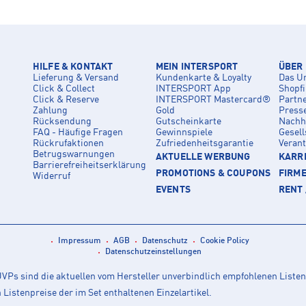
HILFE & KONTAKT
MEIN INTERSPORT
ÜBER
Lieferung & Versand
Kundenkarte & Loyalty
Das U
Click & Collect
INTERSPORT App
Shopf
Click & Reserve
INTERSPORT Mastercard®
Partn
Zahlung
Gold
Press
Rücksendung
Gutscheinkarte
Nachha
FAQ - Häufige Fragen
Gewinnspiele
Gesell
Rückrufaktionen
Zufriedenheitsgarantie
Veran
Betrugswarnungen
AKTUELLE WERBUNG
KARRI
Barrierefreiheitserklärung
PROMOTIONS & COUPONS
FIRM
Widerruf
EVENTS
RENT 
Impressum
AGB
Datenschutz
Cookie Policy
Datenschutzeinstellungen
Ps sind die aktuellen vom Hersteller unverbindlich empfohlenen Listen
istenpreise der im Set enthaltenen Einzelartikel.