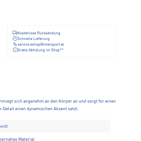
Kostenlose Rücksendung
Schnelle Lieferung
service.eshop
@
intersport.at
Gratis Abholung im Shop**
hmiegt sich angenehm an den Körper an und sorgt für einen
-Detail einen dynamischen Akzent setzt.
nitt
pernahes Material