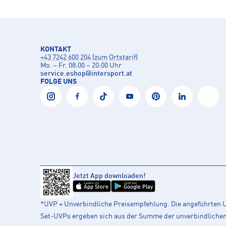
KONTAKT
+43 7242 600 204 (zum Ortstarif)
Mo. – Fr. 08:00 – 20:00 Uhr
service.eshop
@
intersport.at
FOLGE UNS
Jetzt App downloaden!
Laden im
Jetzt bei
App Store
Google Play
*UVP = Unverbindliche Preisempfehlung. Die angeführten UV
Set-UVPs ergeben sich aus der Summe der unverbindlichen L