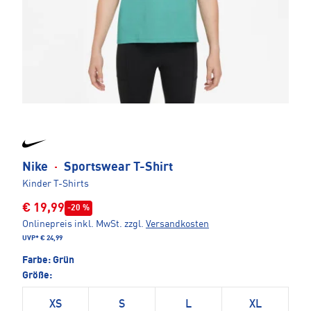
Nike
·
Sportswear T-Shirt
Kinder T-Shirts
€ 19,99
-20 %
Onlinepreis inkl. MwSt.
zzgl.
Versandkosten
UVP*
€ 24,99
Farbe:
Grün
Größe:
XS
S
L
XL