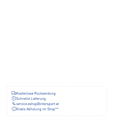
Kostenlose Rücksendung
Schnelle Lieferung
service.eshop
@
intersport.at
Gratis Abholung im Shop**