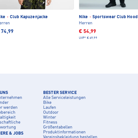
ike
·
Club Kapuzenjacke
Nike
·
Sportswear Club Hood
erren
Herren
 74,99
€ 54,99
UVP*
€ 69,99
 UNS
BESTER SERVICE
nternehmen
Alle Serviceleistungen
inder
Bike
er werden
Laufen
ebereich
Outdoor
ltigkeit
Winter
schaftliche
Fitness
twortung
Größentabellen
Produktinformationen
ERE & JOBS
Vereinsbekleidung bestellen