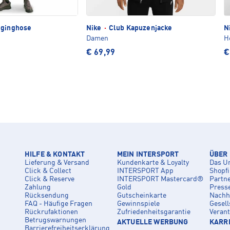
gginghose
Nike
·
Club Kapuzenjacke
N
Damen
H
€ 69,99
€
HILFE & KONTAKT
MEIN INTERSPORT
ÜBER
Lieferung & Versand
Kundenkarte & Loyalty
Das U
Click & Collect
INTERSPORT App
Shopf
Click & Reserve
INTERSPORT Mastercard®
Partn
Zahlung
Gold
Press
Rücksendung
Gutscheinkarte
Nachha
FAQ - Häufige Fragen
Gewinnspiele
Gesell
Rückrufaktionen
Zufriedenheitsgarantie
Veran
Betrugswarnungen
AKTUELLE WERBUNG
KARRI
Barrierefreiheitserklärung