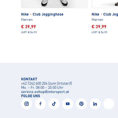
Nike
·
Club Jogginghose
Nike
·
Club Jo
Herren
Herren
€ 39,99
€ 39,99
UVP*
€ 54,99
UVP*
€ 54,99
KONTAKT
+43 7242 600 204 (zum Ortstarif)
Mo. – Fr. 08:00 – 20:00 Uhr
service.eshop
@
intersport.at
FOLGE UNS