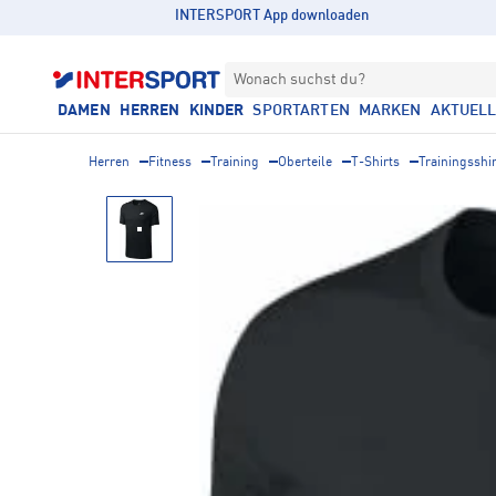
INTERSPORT App downloaden
Wonach suchst du?
DAMEN
HERREN
KINDER
SPORTARTEN
MARKEN
AKTUEL
Herren
Fitness
Training
Oberteile
T-Shirts
Trainingsshi