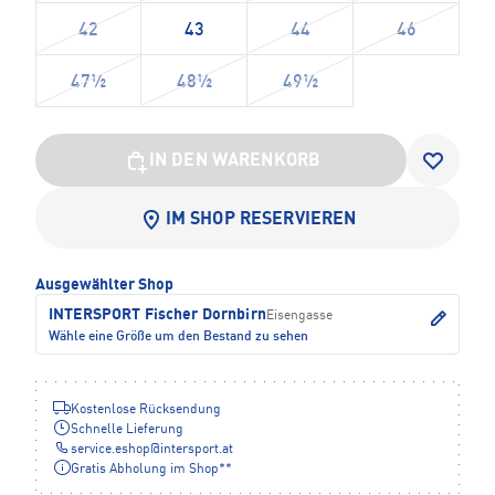
42
43
44
46
47½
48½
49½
IN DEN WARENKORB
IM SHOP RESERVIEREN
Ausgewählter Shop
INTERSPORT Fischer Dornbirn
Eisengasse
Wähle eine Größe um den Bestand zu sehen
Kostenlose Rücksendung
Schnelle Lieferung
service.eshop
@
intersport.at
Gratis Abholung im Shop**