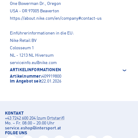
One Bowerman Dr., Oregon
USA - OR 97005 Beaverton
https://about.nike.com/en/company#contact-us
Einführerinformationen in die EU:
Nike Retail BV
Colosseum 1
NL - 1213 NL Hiversum
serviceinfo.eu@nike.com
ARTIKELINFORMATIONEN
Artikelnummer:
409919800
Im Angebot seit
22.01.2026
KONTAKT
+43 7242 600 204 (zum Ortstarif)
Mo. – Fr. 08:00 – 20:00 Uhr
service.eshop
@
intersport.at
FOLGE UNS