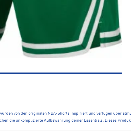
wurden von den originalen NBA-Shorts inspiriert und verfügen über atmu
hen die unkomplizierte Aufbewahrung deiner Essentials. Dieses Produkt