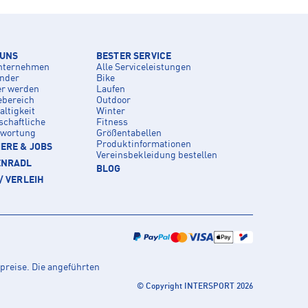
 UNS
BESTER SERVICE
nternehmen
Alle Serviceleistungen
inder
Bike
er werden
Laufen
ebereich
Outdoor
ltigkeit
Winter
schaftliche
Fitness
twortung
Größentabellen
Produktinformationen
ERE & JOBS
Vereinsbekleidung bestellen
ENRADL
BLOG
/ VERLEIH
preise. Die angeführten
© Copyright INTERSPORT 2026