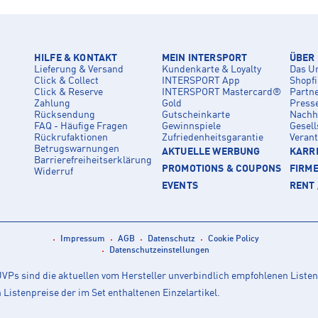
HILFE & KONTAKT
MEIN INTERSPORT
ÜBER
Lieferung & Versand
Kundenkarte & Loyalty
Das U
Click & Collect
INTERSPORT App
Shopf
Click & Reserve
INTERSPORT Mastercard®
Partn
Zahlung
Gold
Press
Rücksendung
Gutscheinkarte
Nachha
FAQ - Häufige Fragen
Gewinnspiele
Gesell
Rückrufaktionen
Zufriedenheitsgarantie
Veran
Betrugswarnungen
AKTUELLE WERBUNG
KARRI
Barrierefreiheitserklärung
PROMOTIONS & COUPONS
FIRM
Widerruf
EVENTS
RENT 
Impressum
AGB
Datenschutz
Cookie Policy
Datenschutzeinstellungen
Ps sind die aktuellen vom Hersteller unverbindlich empfohlenen Listen
istenpreise der im Set enthaltenen Einzelartikel.