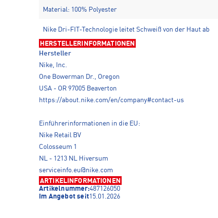
Material: 100% Polyester
Nike Dri-FIT-Technologie leitet Schweiß von der Haut ab
HERSTELLERINFORMATIONEN
Hersteller
Nike, Inc.
One Bowerman Dr., Oregon
USA - OR 97005 Beaverton
https://about.nike.com/en/company#contact-us
Einführerinformationen in die EU:
Nike Retail BV
Colosseum 1
NL - 1213 NL Hiversum
serviceinfo.eu@nike.com
ARTIKELINFORMATIONEN
Artikelnummer:
487126050
Im Angebot seit
15.01.2026