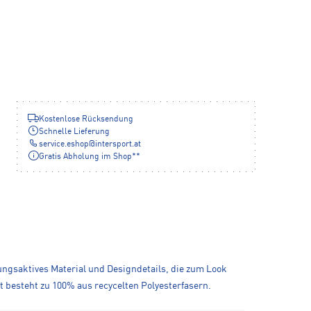
Kostenlose Rücksendung
Schnelle Lieferung
service.eshop
@
intersport.at
Gratis Abholung im Shop**
ngsaktives Material und Designdetails, die zum Look
 besteht zu 100% aus recycelten Polyesterfasern.