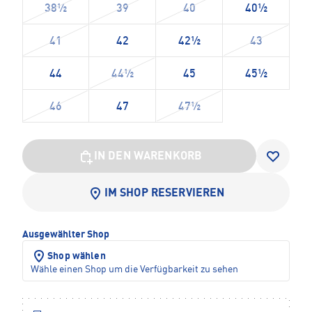
38½
39
40
40½
41
42
42½
43
44
44½
45
45½
46
47
47½
IN DEN WARENKORB
IM SHOP RESERVIEREN
Ausgewählter Shop
Shop wählen
Wähle einen Shop um die Verfügbarkeit zu sehen