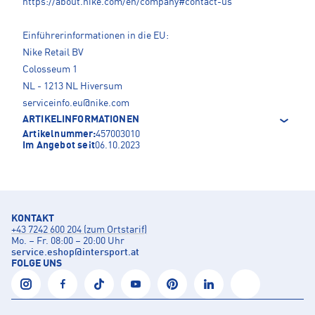
https://about.nike.com/en/company#contact-us
Einführerinformationen in die EU:
Nike Retail BV
Colosseum 1
NL - 1213 NL Hiversum
serviceinfo.eu@nike.com
ARTIKELINFORMATIONEN
Artikelnummer:
457003010
Im Angebot seit
06.10.2023
KONTAKT
+43 7242 600 204 (zum Ortstarif)
Mo. – Fr. 08:00 – 20:00 Uhr
service.eshop
@
intersport.at
FOLGE UNS