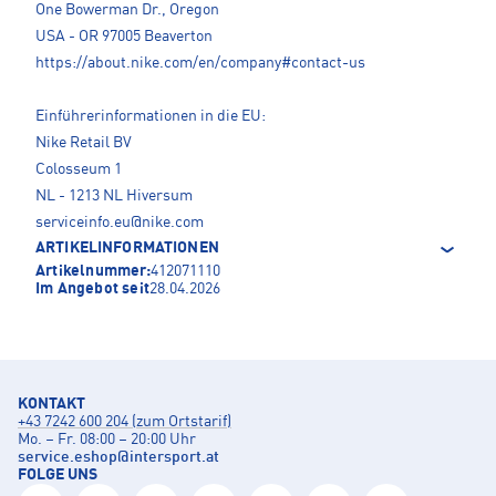
One Bowerman Dr., Oregon
USA - OR 97005 Beaverton
https://about.nike.com/en/company#contact-us
Einführerinformationen in die EU:
Nike Retail BV
Colosseum 1
NL - 1213 NL Hiversum
serviceinfo.eu@nike.com
ARTIKELINFORMATIONEN
Artikelnummer:
412071110
Im Angebot seit
28.04.2026
KONTAKT
+43 7242 600 204 (zum Ortstarif)
Mo. – Fr. 08:00 – 20:00 Uhr
service.eshop
@
intersport.at
FOLGE UNS