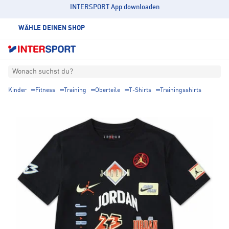
INTERSPORT App downloaden
WÄHLE DEINEN SHOP
Wonach suchst du?
Kinder
Fitness
Training
Oberteile
T-Shirts
Trainingsshirts