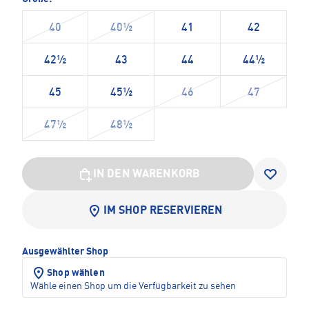
40
40½
41
42
42½
43
44
44½
45
45½
46
47
47½
48½
IN DEN WARENKORB
IM SHOP RESERVIEREN
Ausgewählter Shop
Shop wählen
Wähle einen Shop um die Verfügbarkeit zu sehen