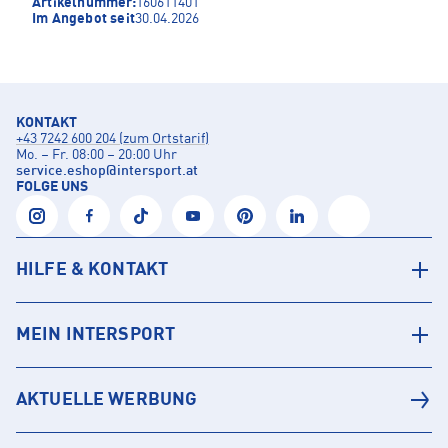
Artikelnummer:
160611401
Im Angebot seit
30.04.2026
KONTAKT
+43 7242 600 204 (zum Ortstarif)
Mo. – Fr. 08:00 – 20:00 Uhr
service.eshop
@
intersport.at
FOLGE UNS
HILFE & KONTAKT
MEIN INTERSPORT
AKTUELLE WERBUNG