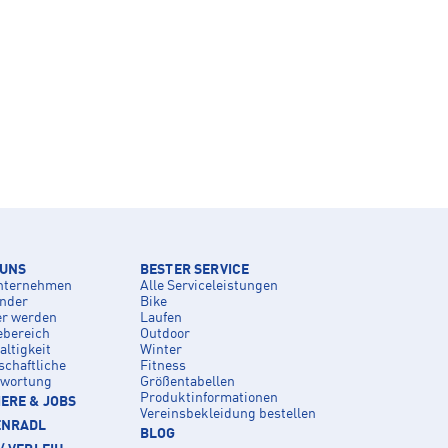
 UNS
BESTER SERVICE
nternehmen
Alle Serviceleistungen
inder
Bike
er werden
Laufen
ebereich
Outdoor
ltigkeit
Winter
schaftliche
Fitness
twortung
Größentabellen
Produktinformationen
ERE & JOBS
Vereinsbekleidung bestellen
ENRADL
BLOG