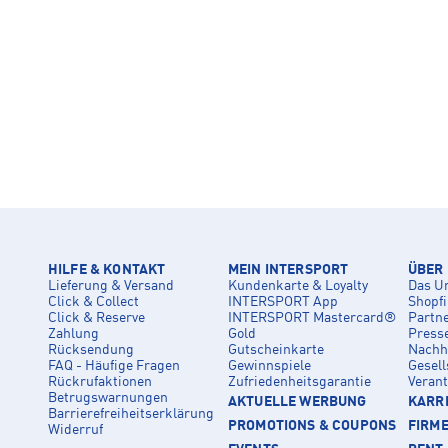
HILFE & KONTAKT
MEIN INTERSPORT
ÜBER
Lieferung & Versand
Kundenkarte & Loyalty
Das U
Click & Collect
INTERSPORT App
Shopf
Click & Reserve
INTERSPORT Mastercard®
Partn
Zahlung
Gold
Press
Rücksendung
Gutscheinkarte
Nachha
FAQ - Häufige Fragen
Gewinnspiele
Gesell
Rückrufaktionen
Zufriedenheitsgarantie
Veran
Betrugswarnungen
AKTUELLE WERBUNG
KARRI
Barrierefreiheitserklärung
PROMOTIONS & COUPONS
FIRM
Widerruf