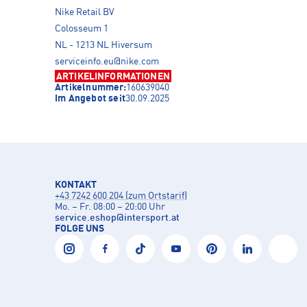
Nike Retail BV
Colosseum 1
NL - 1213 NL Hiversum
serviceinfo.eu@nike.com
ARTIKELINFORMATIONEN
Artikelnummer:
160639040
Im Angebot seit
30.09.2025
KONTAKT
+43 7242 600 204 (zum Ortstarif)
Mo. – Fr. 08:00 – 20:00 Uhr
service.eshop
@
intersport.at
FOLGE UNS