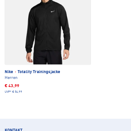
Nike
·
Totality Trainingsjacke
Herren
€ 43,99
UVP*
€ 54,99
KONTAKT