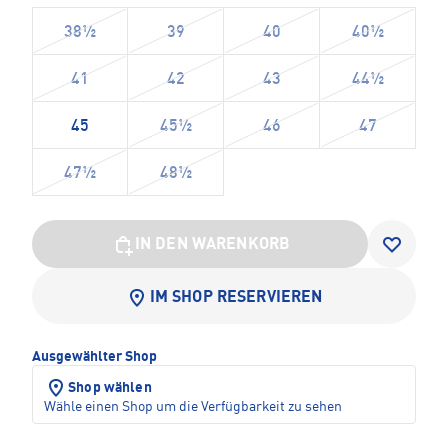
38½
39
40
40½
41
42
43
44½
45
45½
46
47
47½
48½
IN DEN WARENKORB
IM SHOP RESERVIEREN
Ausgewählter Shop
Shop wählen
Wähle einen Shop um die Verfügbarkeit zu sehen