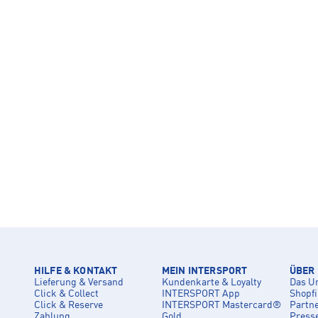
HILFE & KONTAKT
MEIN INTERSPORT
ÜBER
Lieferung & Versand
Kundenkarte & Loyalty
Das U
Click & Collect
INTERSPORT App
Shopf
Click & Reserve
INTERSPORT Mastercard®
Partn
Zahlung
Gold
Press