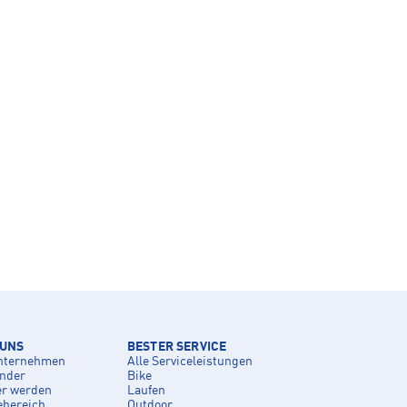
 UNS
BESTER SERVICE
nternehmen
Alle Serviceleistungen
inder
Bike
er werden
Laufen
ebereich
Outdoor