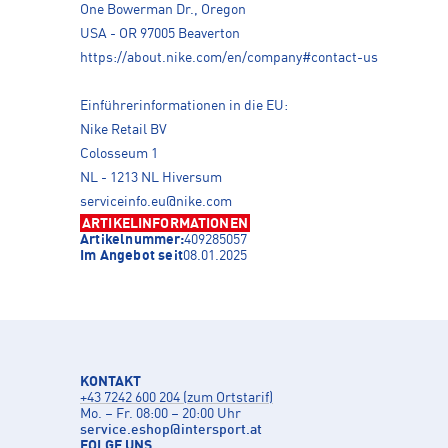
One Bowerman Dr., Oregon
USA - OR 97005 Beaverton
https://about.nike.com/en/company#contact-us
Einführerinformationen in die EU:
Nike Retail BV
Colosseum 1
NL - 1213 NL Hiversum
serviceinfo.eu@nike.com
ARTIKELINFORMATIONEN
Artikelnummer:
409285057
Im Angebot seit
08.01.2025
KONTAKT
+43 7242 600 204 (zum Ortstarif)
Mo. – Fr. 08:00 – 20:00 Uhr
service.eshop
@
intersport.at
FOLGE UNS