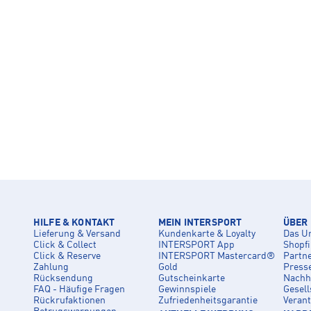
HILFE & KONTAKT
MEIN INTERSPORT
ÜBER
Lieferung & Versand
Kundenkarte & Loyalty
Das U
Click & Collect
INTERSPORT App
Shopf
Click & Reserve
INTERSPORT Mastercard®
Partn
Zahlung
Gold
Press
Rücksendung
Gutscheinkarte
Nachha
FAQ - Häufige Fragen
Gewinnspiele
Gesell
Rückrufaktionen
Zufriedenheitsgarantie
Veran