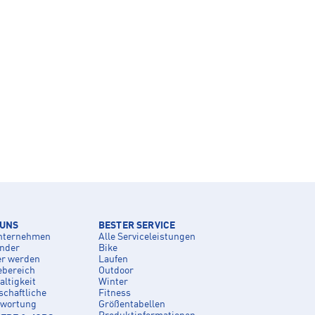
 UNS
BESTER SERVICE
nternehmen
Alle Serviceleistungen
inder
Bike
er werden
Laufen
ebereich
Outdoor
ltigkeit
Winter
schaftliche
Fitness
twortung
Größentabellen