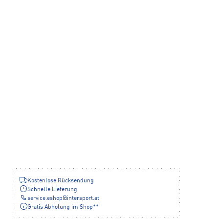
Kostenlose Rücksendung
Schnelle Lieferung
service.eshop
@
intersport.at
Gratis Abholung im Shop**