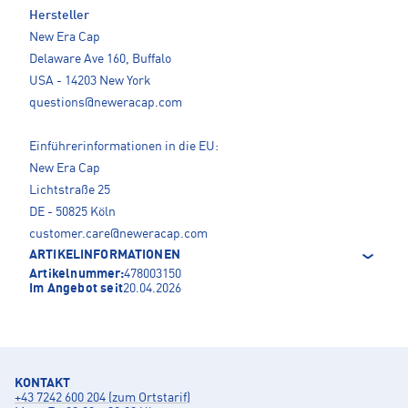
Hersteller
New Era Cap
Delaware Ave 160, Buffalo
USA - 14203 New York
questions@neweracap.com
Einführerinformationen in die EU:
New Era Cap
Lichtstraße 25
DE - 50825 Köln
customer.care@neweracap.com
ARTIKELINFORMATIONEN
Artikelnummer:
478003150
Im Angebot seit
20.04.2026
KONTAKT
+43 7242 600 204 (zum Ortstarif)