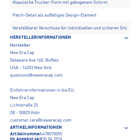
Klassische Trucker-Form mit gebogenem Schirm
Patch-Detail als auffälliges Design-Element
Verstellbarer Verschluss für individuellen und sicheren Sitz
HERSTELLERINFORMATIONEN
Hersteller
New Era Cap
Delaware Ave 160, Buffalo
USA - 14203 New York
questions@neweracap.com
Einführerinformationen in die EU:
New Era Cap
Lichtstraße 25
DE - 50825 Köln
customer.care@neweracap.com
ARTIKELINFORMATIONEN
Artikelnummer:
478070055
Im Angebot seit
30.04.2026