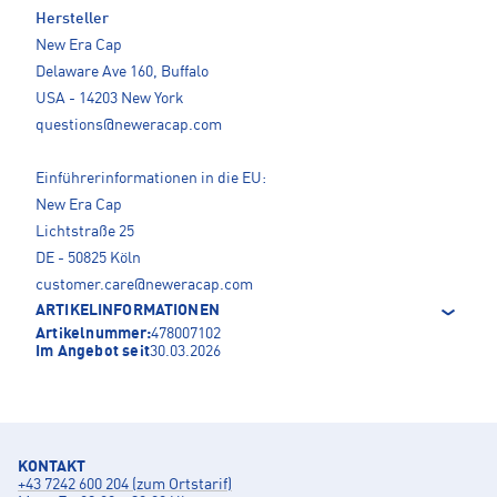
Hersteller
New Era Cap
Delaware Ave 160, Buffalo
USA - 14203 New York
questions@neweracap.com
Einführerinformationen in die EU:
New Era Cap
Lichtstraße 25
DE - 50825 Köln
customer.care@neweracap.com
ARTIKELINFORMATIONEN
Artikelnummer:
478007102
Im Angebot seit
30.03.2026
KONTAKT
+43 7242 600 204 (zum Ortstarif)