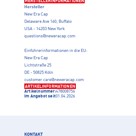
HERSTELLERINFORMATIONEN
Hersteller
New Era Cap
Delaware Ave 160, Buffalo
USA - 14203 New York
questions@neweracap.com
Einführerinformationen in die EU:
New Era Cap
Lichtstraße 25
DE - 50825 Köln
customer.care@neweracap.com
ARTIKELINFORMATIONEN
Artikelnummer:
478008756
Im Angebot seit
01.04.2026
KONTAKT