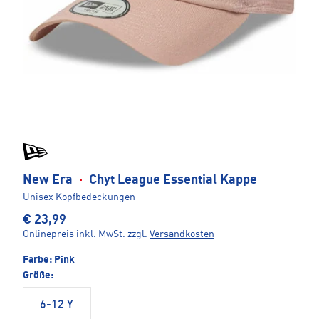
New Era
·
Chyt League Essential Kappe
Unisex Kopfbedeckungen
€ 23,99
Onlinepreis inkl. MwSt.
zzgl.
Versandkosten
Farbe:
Pink
Größe:
6-12 Y