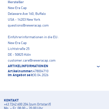
Hersteller
New Era Cap
Delaware Ave 160, Buffalo
USA - 14203 New York
questions@neweracap.com
Einführerinformationen in die EU:
New Era Cap
Lichtstraße 25
DE - 50825 Köln
customer.care@neweracap.com
ARTIKELINFORMATIONEN
Artikelnummer:
478004710
Im Angebot seit
30.04.2026
KONTAKT
+43 7242 600 204 (zum Ortstarif)
Mo. – Fr. 08:00 – 20:00 Uhr