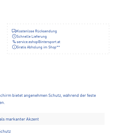
Kostenlose Rücksendung
Schnelle Lieferung
service.eshop
@
intersport.at
Gratis Abholung im Shop**
 Schirm bietet angenehmen Schutz, während der feste
en.
 als markanter Akzent
Schutz