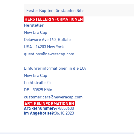
Fester Kopfteil für stabilen Sitz
HERSTELLERINFORMATIONEN
Hersteller
New Era Cap
Delaware Ave 160, Buffalo
USA - 14203 New York
questions@neweracap.com
Einführerinformationen in die EU:
New Era Cap
Lichtstraße 25
DE - 50825 Köln
customer.care@neweracap.com
ARTIKELINFORMATIONEN
Artikelnummer:
478053600
Im Angebot seit
06.10.2023