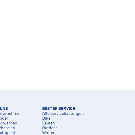
 UNS
BESTER SERVICE
nternehmen
Alle Serviceleistungen
inder
Bike
er werden
Laufen
ebereich
Outdoor
ltigkeit
Winter