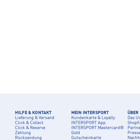
HILFE & KONTAKT
MEIN INTERSPORT
ÜBER
Lieferung & Versand
Kundenkarte & Loyalty
Das U
Click & Collect
INTERSPORT App
Shopf
Click & Reserve
INTERSPORT Mastercard®
Partn
Zahlung
Gold
Press
Rücksendung
Gutscheinkarte
Nachha