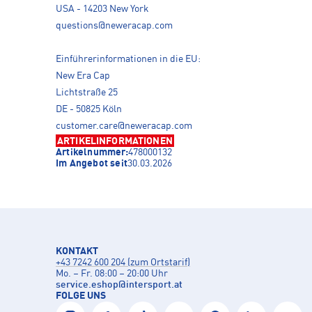
USA - 14203 New York
questions@neweracap.com
Einführerinformationen in die EU:
New Era Cap
Lichtstraße 25
DE - 50825 Köln
customer.care@neweracap.com
ARTIKELINFORMATIONEN
Artikelnummer:
478000132
Im Angebot seit
30.03.2026
KONTAKT
+43 7242 600 204 (zum Ortstarif)
Mo. – Fr. 08:00 – 20:00 Uhr
service.eshop
@
intersport.at
FOLGE UNS