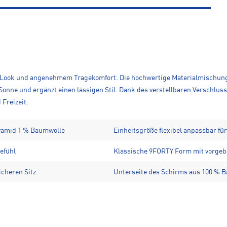
ook und angenehmem Tragekomfort. Die hochwertige Materialmischung mit
nne und ergänzt einen lässigen Stil. Dank des verstellbaren Verschlusses
 Freizeit.
lyamid 1 % Baumwolle
Einheitsgröße flexibel anpassbar f
efühl
Klassische 9FORTY Form mit vorge
icheren Sitz
Unterseite des Schirms aus 100 % 