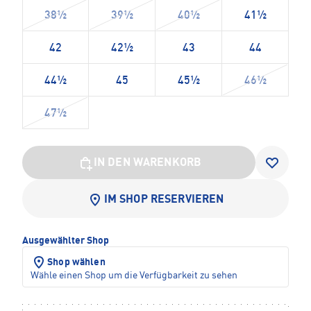
38½
39½
40½
41½
42
42½
43
44
44½
45
45½
46½
47½
IN DEN WARENKORB
IM SHOP RESERVIEREN
Ausgewählter Shop
Shop wählen
Wähle einen Shop um die Verfügbarkeit zu sehen