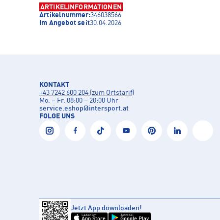
ARTIKELINFORMATIONEN
Artikelnummer:
346038566
Im Angebot seit
30.04.2026
KONTAKT
+43 7242 600 204 (zum Ortstarif)
Mo. – Fr. 08:00 – 20:00 Uhr
service.eshop
@
intersport.at
FOLGE UNS
Jetzt App downloaden!
Laden im
Jetzt bei
App Store
Google Play