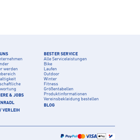
 UNS
BESTER SERVICE
nternehmen
Alle Serviceleistungen
inder
Bike
er werden
Laufen
ebereich
Outdoor
ltigkeit
Winter
schaftliche
Fitness
twortung
Größentabellen
Produktinformationen
ERE & JOBS
Vereinsbekleidung bestellen
ENRADL
BLOG
/ VERLEIH