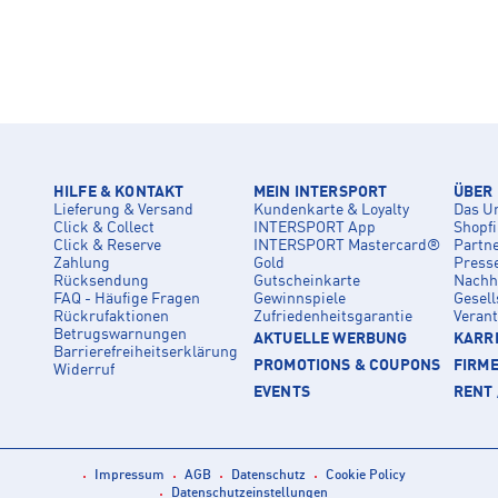
HILFE & KONTAKT
MEIN INTERSPORT
ÜBER
Lieferung & Versand
Kundenkarte & Loyalty
Das U
Click & Collect
INTERSPORT App
Shopf
Click & Reserve
INTERSPORT Mastercard®
Partn
Zahlung
Gold
Press
Rücksendung
Gutscheinkarte
Nachha
FAQ - Häufige Fragen
Gewinnspiele
Gesell
Rückrufaktionen
Zufriedenheitsgarantie
Veran
Betrugswarnungen
AKTUELLE WERBUNG
KARRI
Barrierefreiheitserklärung
PROMOTIONS & COUPONS
FIRM
Widerruf
EVENTS
RENT 
Impressum
AGB
Datenschutz
Cookie Policy
Datenschutzeinstellungen