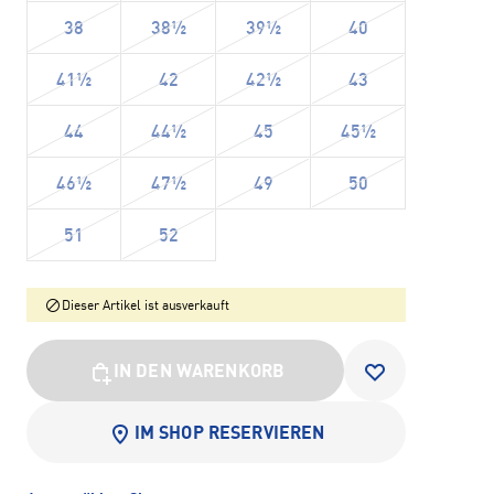
38
38½
39½
40
41½
42
42½
43
44
44½
45
45½
46½
47½
49
50
51
52
Dieser Artikel ist ausverkauft
IN DEN WARENKORB
IM SHOP RESERVIEREN