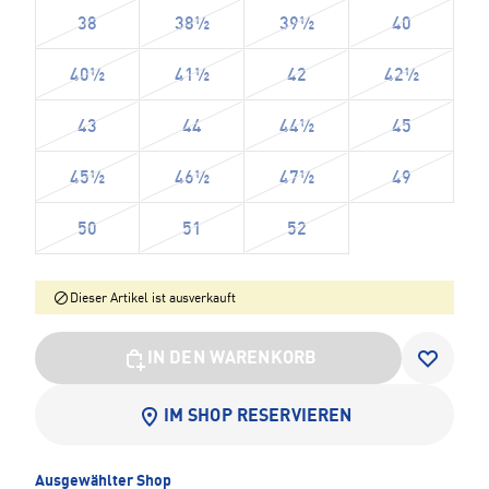
38
38½
39½
40
40½
41½
42
42½
43
44
44½
45
45½
46½
47½
49
50
51
52
Dieser Artikel ist ausverkauft
IN DEN WARENKORB
IM SHOP RESERVIEREN
Ausgewählter Shop