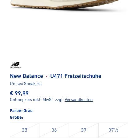
New Balance
·
U471 Freizeitschuhe
Unisex Sneakers
€ 99,99
Onlinepreis inkl. MwSt.
zzgl.
Versandkosten
Farbe:
Grau
Größe:
35
36
37
37½