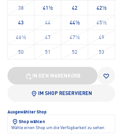
38
41½
42
42½
43
44
44½
45½
46½
47
47½
49
50
51
52
53
IN DEN WARENKORB
IM SHOP RESERVIEREN
Ausgewählter Shop
Shop wählen
Wähle einen Shop um die Verfügbarkeit zu sehen