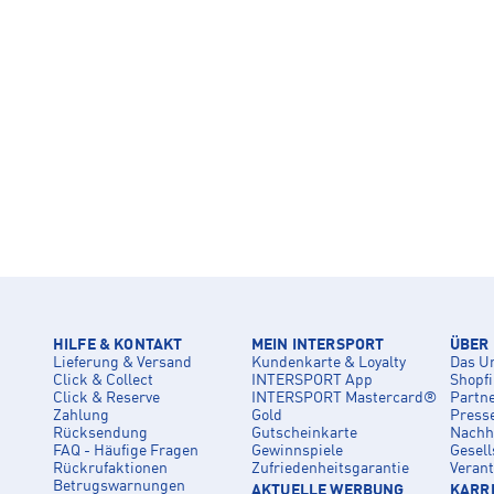
HILFE & KONTAKT
MEIN INTERSPORT
ÜBER
Lieferung & Versand
Kundenkarte & Loyalty
Das U
Click & Collect
INTERSPORT App
Shopf
Click & Reserve
INTERSPORT Mastercard®
Partn
Zahlung
Gold
Press
Rücksendung
Gutscheinkarte
Nachha
FAQ - Häufige Fragen
Gewinnspiele
Gesell
Rückrufaktionen
Zufriedenheitsgarantie
Veran
Betrugswarnungen
AKTUELLE WERBUNG
KARRI