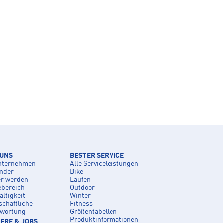
 UNS
BESTER SERVICE
nternehmen
Alle Serviceleistungen
inder
Bike
er werden
Laufen
ebereich
Outdoor
ltigkeit
Winter
schaftliche
Fitness
twortung
Größentabellen
Produktinformationen
ERE & JOBS