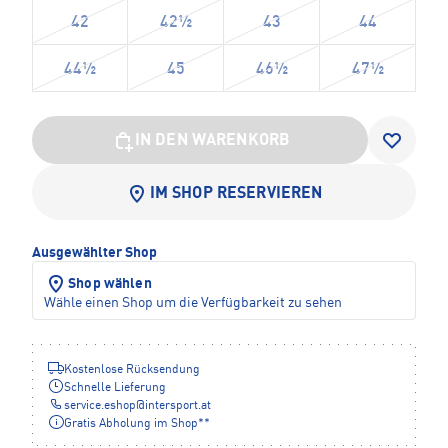
42
42½
43
44
44½
45
46½
47½
IN DEN WARENKORB
IM SHOP RESERVIEREN
Ausgewählter Shop
Shop wählen
Wähle einen Shop um die Verfügbarkeit zu sehen
Kostenlose Rücksendung
Schnelle Lieferung
service.eshop
@
intersport.at
Gratis Abholung im Shop**