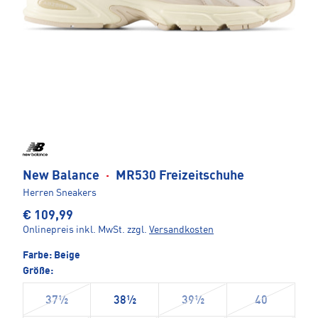
New Balance
·
MR530 Freizeitschuhe
Herren Sneakers
€ 109,99
Onlinepreis inkl. MwSt.
zzgl.
Versandkosten
Farbe:
Beige
Größe:
37½
38½
39½
40