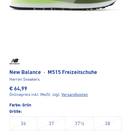
New Balance
·
M515 Freizeitschuhe
Herren Sneakers
€ 64,99
Onlinepreis inkl. MwSt.
zzgl.
Versandkosten
Farbe:
Grün
Größe:
36
37
37½
38