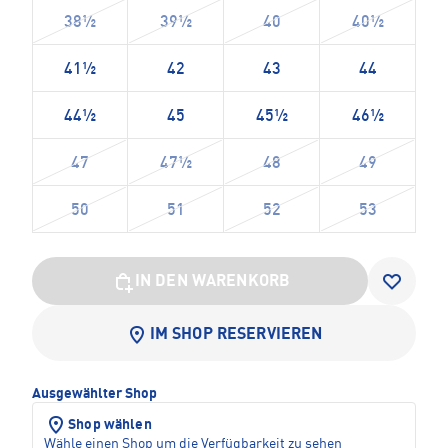
38½
39½
40
40½
41½
42
43
44
44½
45
45½
46½
47
47½
48
49
50
51
52
53
IN DEN WARENKORB
IM SHOP RESERVIEREN
Ausgewählter Shop
Shop wählen
Wähle einen Shop um die Verfügbarkeit zu sehen