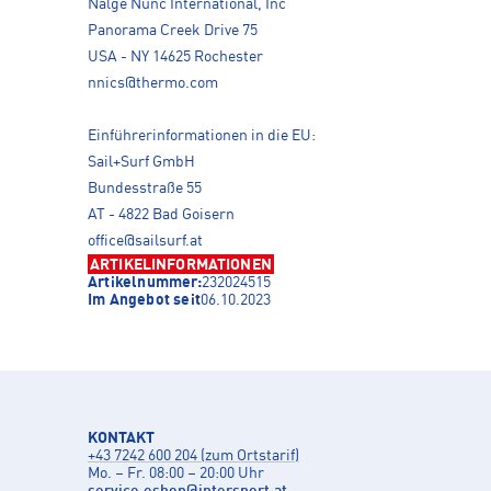
Nalge Nunc International, Inc
Panorama Creek Drive 75
USA - NY 14625 Rochester
nnics@thermo.com
Einführerinformationen in die EU:
Sail+Surf GmbH
Bundesstraße 55
AT - 4822 Bad Goisern
office@sailsurf.at
ARTIKELINFORMATIONEN
Artikelnummer:
232024515
Im Angebot seit
06.10.2023
KONTAKT
+43 7242 600 204 (zum Ortstarif)
Mo. – Fr. 08:00 – 20:00 Uhr
service.eshop
@
intersport.at