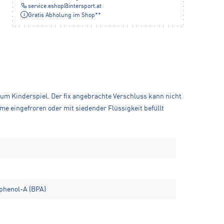
service.eshop
@
intersport.at
Gratis Abholung im Shop**
zum Kinderspiel. Der fix angebrachte Verschluss kann nicht
e eingefroren oder mit siedender Flüssigkeit befüllt
sphenol-A (BPA)