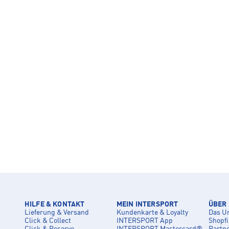
HILFE & KONTAKT
MEIN INTERSPORT
ÜBER
Lieferung & Versand
Kundenkarte & Loyalty
Das U
Click & Collect
INTERSPORT App
Shopf
Click & Reserve
INTERSPORT Mastercard®
Partn