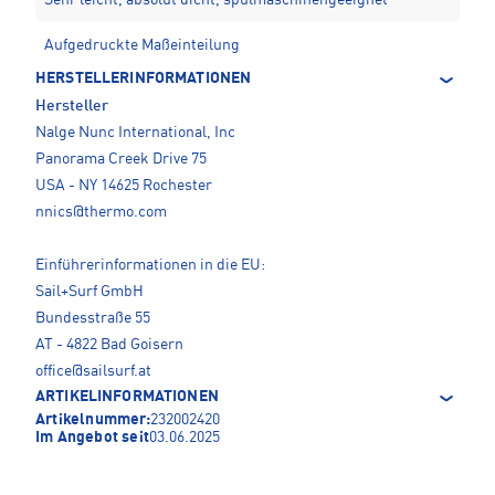
Sehr leicht, absolut dicht, spülmaschinengeeignet
Aufgedruckte Maßeinteilung
HERSTELLERINFORMATIONEN
Hersteller
Nalge Nunc International, Inc
Panorama Creek Drive 75
USA - NY 14625 Rochester
nnics@thermo.com
Einführerinformationen in die EU:
Sail+Surf GmbH
Bundesstraße 55
AT - 4822 Bad Goisern
office@sailsurf.at
ARTIKELINFORMATIONEN
Artikelnummer:
232002420
Im Angebot seit
03.06.2025