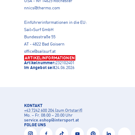
USA - NY 14625 Rochester
nnics@thermo.com
Einführerinformationen in die EU:
Sail+Surf GmbH
Bundesstraße 55
AT - 4822 Bad Goisern
office@sailsurf.at
ARTIKELINFORMATIONEN
Artikelnummer:
232102401
Im Angebot seit
24.06.2026
KONTAKT
+43 7242 600 204 (zum Ortstarif)
Mo. – Fr. 08:00 – 20:00 Uhr
service.eshop
@
intersport.at
FOLGE UNS