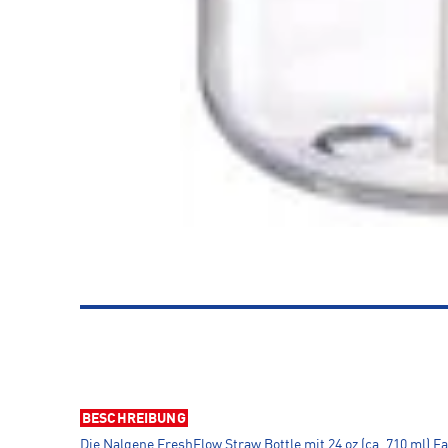
BESCHREIBUNG
Die Nalgene FreshFlow Straw Bottle mit 24 oz (ca. 710 ml) F