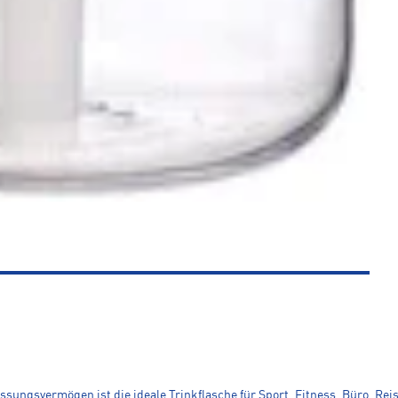
assungsvermögen ist die ideale Trinkflasche für Sport, Fitness, Büro, Re