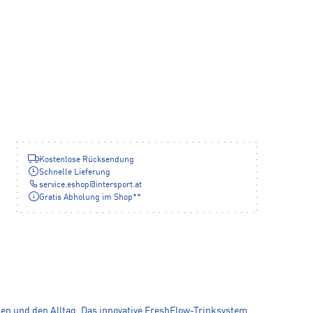
Kostenlose Rücksendung
Schnelle Lieferung
service.eshop
@
intersport.at
Gratis Abholung im Shop**
isen und den Alltag. Das innovative FreshFlow-Trinksystem