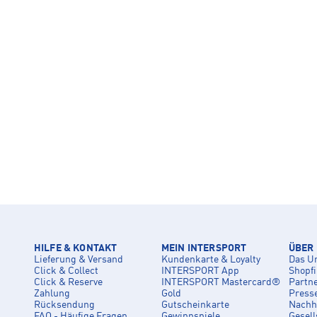
HILFE & KONTAKT
MEIN INTERSPORT
ÜBER
Lieferung & Versand
Kundenkarte & Loyalty
Das U
Click & Collect
INTERSPORT App
Shopf
Click & Reserve
INTERSPORT Mastercard®
Partn
Zahlung
Gold
Press
Rücksendung
Gutscheinkarte
Nachha
FAQ - Häufige Fragen
Gewinnspiele
Gesell