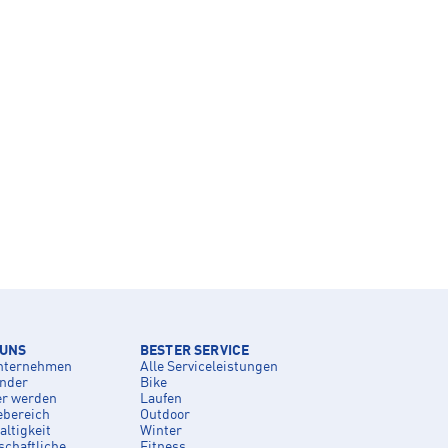
 UNS
BESTER SERVICE
nternehmen
Alle Serviceleistungen
inder
Bike
er werden
Laufen
ebereich
Outdoor
ltigkeit
Winter
schaftliche
Fitness